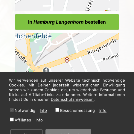
In
Hamburg Langenhorn
bestellen
Wir verwenden auf unserer Website technisch notwendige
Cookies. Mit Deiner jederzeit widerruflichen Einwilligung
setzen wir zudem Cookies ein, um wiederholte Besuche und
Klicks auf Affiliate-Links zu erkennen. Weitere Informationen
findest Du in unseren
Datenschutzhinweisen
.
In
Hamburg Borgfelde
bestellen
Notwendig
Info
Besuchermessung
Info
* Alle Preise in Euro inkl. gesetzl. MwSt. Abbildungen können ggf. abweichen.
Affiliates
Info
Informationen zu Inhalts- und Zusatzstoffen finden Sie unter
i