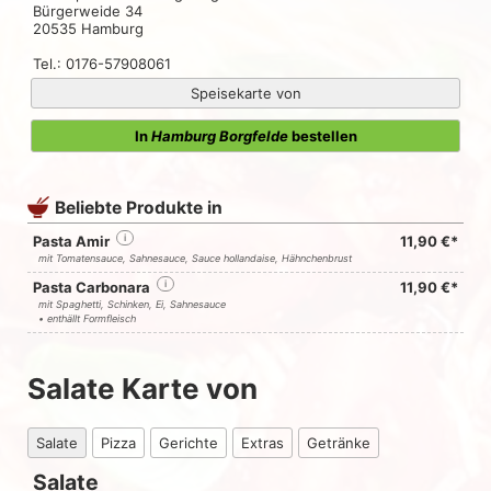
Bürgerweide 34
20535 Hamburg
Tel.: 0176-57908061
Speisekarte von
In
Hamburg Borgfelde
bestellen
Beliebte Produkte in
Pasta Amir
i
11,90 €*
mit Tomatensauce, Sahnesauce, Sauce hollandaise, Hähnchenbrust
Pasta Carbonara
i
11,90 €*
mit Spaghetti, Schinken, Ei, Sahnesauce
• enthällt Formfleisch
Salate Karte von
Salate
Pizza
Gerichte
Extras
Getränke
Salate