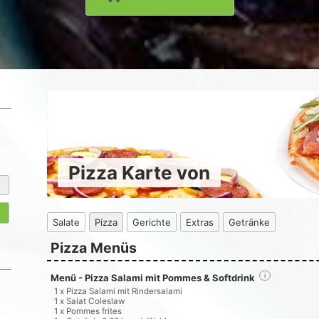
Pizza Karte von
Salate
Pizza
Gerichte
Extras
Getränke
Pizza Menüs
Menü - Pizza Salami mit Pommes & Softdrink
i
1 x Pizza Salami mit Rindersalami
1 x Salat Coleslaw
1 x Pommes frites