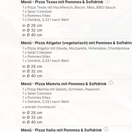
Menü - Pizza Texas mit Pommes & Softdrink
i
1 x Pizza Texas mit Hackfleisch, Bacon, Mais, BBQ-Sauce
1 x Salat Coleslaw
1 x Pommes frites
1 x Getränk, 0,33 l nach Wahl
in Ø 26 cm
in Ø 32 cm
in Ø 40 cm
Menü - Pizza Aligator (vegetarisch) mit Pommes & Softdri
1 x Pizza Aligator mit Gouda, Mozzarella, Hirtenkäse, Cheddarkäse
1 x Salat Coleslaw
1 x Pommes frites
1 x Getränk, 0,33 l nach Wahl
in Ø 26 cm
in Ø 32 cm
in Ø 40 cm
Menü - Pizza Mamria mit Pommes & Softdrink
i
1 x Pizza Mamria mit Salami, Schinken, Peperoni
1 x Salat Coleslaw
1 x Pommes frites
1 x Getränk, 0,33 l nach Wahl
• enthällt Formfleisch
in Ø 26 cm
in Ø 32 cm
in Ø 40 cm
Menü - Pizza Italia mit Pommes & Softdrink
i