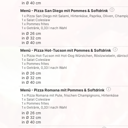
in Ø 40 cm
Menü - Pizza San Diego mit Pommes & Softdrink
i
1 x Pizza San Diego mit Salami, Hirtenkäse, Paprika, Oliven, Champ
1 x Salat Coleslaw
1 x Pommes frites
1 x Getränk, 0,33 l nach Wahl
in Ø 26 cm
in Ø 32 cm
in Ø 40 cm
Menü - Pizza Hot-Tucson mit Pommes & Softdrink
i
1 x Pizza Hot-Tucson mit Hot-Dog Würstchen, Röstzwiebeln, dänis
1 x Salat Coleslaw
1 x Pommes frites
1 x Getränk, 0,33 l nach Wahl
in Ø 26 cm
in Ø 32 cm
in Ø 40 cm
Menü - Pizza Romana mit Pommes & Softdrink
i
1 x Pizza Romana mit Pute, frischen Champignons, Hirtenkäse
1 x Salat Coleslaw
1 x Pommes frites
1 x Getränk, 0,33 l nach Wahl
in Ø 26 cm
in Ø 32 cm
in Ø 40 cm