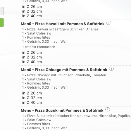
1 x Getränk, 0,33 l nach Wahl
in Ø 26 cm
in Ø 32 cm
in Ø 40 cm
Menü - Pizza Hawaii mit Pommes & Softdrink
i
1 x Pizza Hawaii mit saftigem Schinken, Ananas
1 x Salat Coleslaw
1 x Pommes frites
1 x Getränk, 0,33 l nach Wahl
• enthällt Formfleisch
in Ø 26 cm
in Ø 32 cm
in Ø 40 cm
Menü - Pizza Chicago mit Pommes & Softdrink
i
1 x Pizza Chicago mit Thunfisch, Zwiebeln, Tomaten
1 x Salat Coleslaw
1 x Pommes frites
1 x Getränk, 0,33 l nach Wahl
in Ø 26 cm
in Ø 32 cm
in Ø 40 cm
Menü - Pizza Sucuk mit Pommes & Softdrink
i
1 x Pizza Sucuk mit türkischer Knoblauchwurst, Hirtenkäse, Paprika,
1 x Salat Coleslaw
1 x Pommes frites
1 x Getränk, 0,33 l nach Wahl