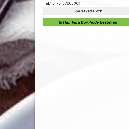
Tel.: 0176-57908061
Speisekarte von
In
Hamburg Borgfelde
bestellen