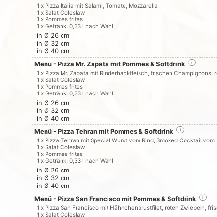
1 x Pizza Italia mit Salami, Tomate, Mozzarella
1 x Salat Coleslaw
1 x Pommes frites
1 x Getränk, 0,33 l nach Wahl
in Ø 26 cm
in Ø 32 cm
in Ø 40 cm
Menü - Pizza Mr. Zapata mit Pommes & Softdrink
i
1 x Pizza Mr. Zapata mit Rinderhackfleisch, frischen Champignons, 
1 x Salat Coleslaw
1 x Pommes frites
1 x Getränk, 0,33 l nach Wahl
in Ø 26 cm
in Ø 32 cm
in Ø 40 cm
Menü - Pizza Tehran mit Pommes & Softdrink
i
1 x Pizza Tehran mit Special Wurst vom Rind, Smoked Cocktail vom 
1 x Salat Coleslaw
1 x Pommes frites
1 x Getränk, 0,33 l nach Wahl
in Ø 26 cm
in Ø 32 cm
in Ø 40 cm
Menü - Pizza San Francisco mit Pommes & Softdrink
i
1 x Pizza San Francisco mit Hähnchenbrustfilet, roten Zwiebeln, f
1 x Salat Coleslaw