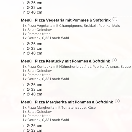
in Ø 26 cm
in Ø 32 cm
in Ø 40 cm
Menü - Pizza Vegetaria mit Pommes & Softdrink
i
1 x Pizza Vegetaria mit Champignons, Brokkoli, Paprika, Mais
1 x Salat Coleslaw
1 x Pommes frites
1 x Getränk, 0,33 l nach Wahl
in Ø 26 cm
in Ø 32 cm
in Ø 40 cm
Menü - Pizza Kentucky mit Pommes & Softdrink
i
1 x Pizza Kentucky mit Hähnchenbrustfilet, Paprika, Ananas, Sauce
1 x Salat Coleslaw
1 x Pommes frites
1 x Getränk, 0,33 l nach Wahl
in Ø 26 cm
in Ø 32 cm
in Ø 40 cm
Menü - Pizza Margherita mit Pommes & Softdrink
i
1 x Pizza Margherita mit Tomatensauce, Käse
1 x Salat Coleslaw
1 x Pommes frites
1 x Getränk, 0,33 l nach Wahl
in Ø 26 cm
in Ø 32 cm